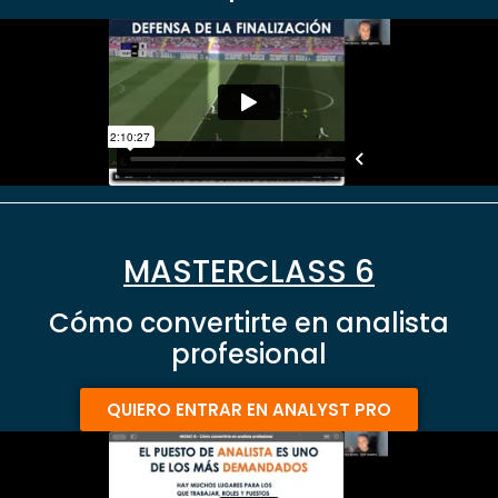
MASTERCLASS 6
Cómo convertirte en analista
profesional
QUIERO ENTRAR EN ANALYST PRO