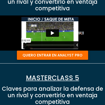
un rival y convertirlo en ventaja
competitiva
QUIERO ENTRAR EN ANALYST PRO
MASTERCLASS 5
Claves para analizar la defensa de
un rival y convertirlo en ventaja
competitiva