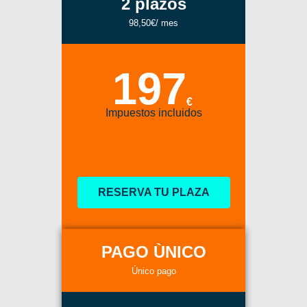
2 plazos
98,50€/ mes
197
€
Impuestos incluidos
RESERVA TU PLAZA
PAGO ÙNICO
Único pago