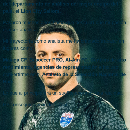
del departamento de análisis del mejor equipo del
país,
el Lion City Sailors
.
Pasaron muchos años hasta que descubrí que mi pasión
era ser analista.
Mi trayectoria como analista me ha brindado trabajar en
lugares como:
Málaga CF, Besoccer PRO, Al-Ain FC, Centros de alto
rendimiento, Agencias de representación
e incluso
convertirme en el
Analista de la Selección Nacional de
Haití.
Lo que al principio era un sueño, ahora es una realidad.
He conseguido vivir del fútbol.