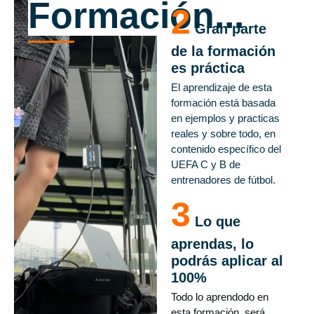
Formación...
2
Gran parte
de la formación
es práctica
El aprendizaje de esta
formación está basada
en ejemplos y practicas
reales y sobre todo, en
contenido específico del
UEFA C y B de
entrenadores de fútbol.
3
Lo que
aprendas, lo
podrás aplicar al
100%
Todo lo aprendodo en
esta formación, será