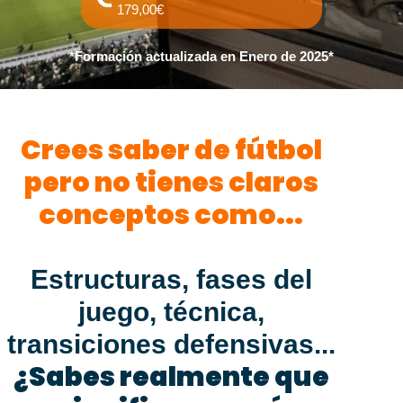
179,00€
*Formación actualizada en Enero de 2025*
Crees saber de fútbol
pero no tienes claros
conceptos como...
Estructuras, fases del
juego, técnica,
transiciones defensivas...
¿Sabes realmente que