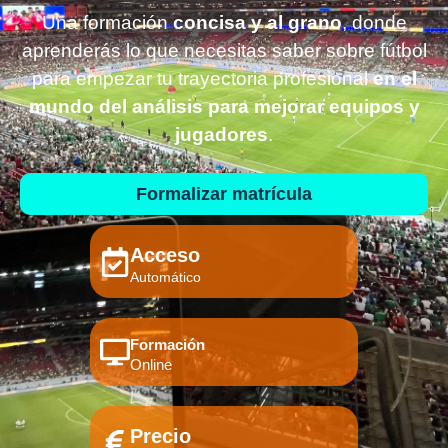
Una formación
concisa y al grano
, donde
aprenderás lo que necesitas saber sobre fútbol
para empezar tu trayectoria profesional
en el
mundo del análisis para mejorar equipos y
jugadores
.
Formalizar matrícula
Acceso
Automático
Formación
Online
Precio